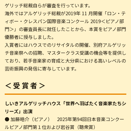
ゲリッチ総裁自らが審査を行っています。
お問い合わせ
海外ではアルゲリッチ総裁が2019年 11 月開催「ロン・テ
ィボー・クレスパン国際音楽コンクール 2019＜ピアノ部
門＞」の審査員長に就任したことから、本賞をピアノ部門
English
優勝者に授与しました。
入賞者にはハウスでのリサイタルの開催、別府アルゲリッ
チ音楽祭への招聘、マスタークラス受講の機会等を提供し
ており、若手音楽家の育成と大分県における高いレベルの
芸術振興の発信に寄与しています。
＜ 受 賞 者 ＞
しいきアルゲリッチハウス「世界へ羽ばたく音楽家たちシ
リーズ」出演
● 加藤皓介（ピアノ） 2025年第94回日本音楽コンクー
ルピアノ部門第１位および岩谷賞（聴衆賞）