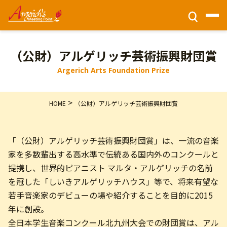
チケット情報
（公財）アルゲリッチ芸術振興財団賞
Argerich Arts Foundation Prize
ホーム
>
HOME
（公財）アルゲリッチ芸術振興財団賞
財団活動
「（公財）アルゲリッチ芸術振興財団賞」は、一流の音楽
公演情報
家を多数輩出する高水準で伝統ある国内外のコンクールと
提携し、世界的ピアニスト マルタ・アルゲリッチの名前
会場アクセス
を冠した「しいきアルゲリッチハウス」等で、将来有望な
若手音楽家のデビューの場や紹介することを目的に2015
年に創設。
このサイトについて
全日本学生音楽コンクール北九州大会での財団賞は、アル