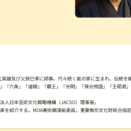
家宝生英雄及び父辰巳孝に師事。代々続く能の家に生まれ、伝統を
」「六条」「道頓」「覇王」「光明」「保元物語」「王昭君」
法人日本芸術文化戦略機構（JACSO）理事長。
楽を紹介する。MOA美術館演能委員。重要無形文化財総合指