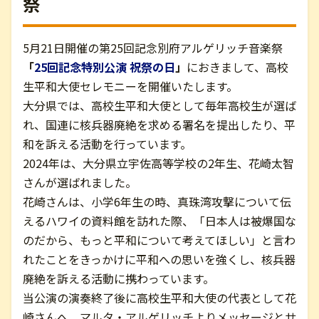
祭
お問い合わせ
5月21日開催の第25回記念別府アルゲリッチ音楽祭
「
25回記念特別公演 祝祭の日
」
におきまして、高校
English
生平和大使セレモニーを開催いたします。
大分県では、高校生平和大使として毎年高校生が選ば
れ、国連に核兵器廃絶を求める署名を提出したり、平
和を訴える活動を行っています。
2024年は、大分県立宇佐高等学校の2年生、花崎太智
さんが選ばれました。
花崎さんは、小学6年生の時、真珠湾攻撃について伝
えるハワイの資料館を訪れた際、「日本人は被爆国な
のだから、もっと平和について考えてほしい」と言わ
れたことをきっかけに平和への思いを強くし、核兵器
廃絶を訴える活動に携わっています。
当公演の演奏終了後に高校生平和大使の代表として花
崎さんへ、マルタ・アルゲリッチよりメッセージとサ