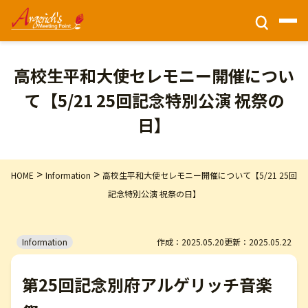
チケット情報
高校生平和大使セレモニー開催につい
て【5/21 25回記念特別公演 祝祭の
ホーム
日】
財団活動
>
>
HOME
Information
高校生平和大使セレモニー開催について【5/21 25回
記念特別公演 祝祭の日】
公演情報
Information
作成：2025.05.20
更新：2025.05.22
会場アクセス
第25回記念別府アルゲリッチ音楽
このサイトについて