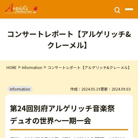
チケット情報
コンサートレポート【アルゲリッチ&
クレーメル】
ホーム
>
>
HOME
Information
コンサートレポート【アルゲリッチ&クレーメル】
財団活動
公演情報
Information
作成：2024.05.19
更新：2024.09.03
第24回別府アルゲリッチ音楽祭
会場アクセス
デュオの世界～一期一会
このサイトについて