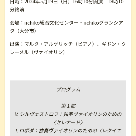
日時：2024年5月19日（日）16時10分開演 18時10
分終演
お問い合わせ
会場：iichiko総合文化センター・iichikoグランシア
タ（大分市）
English
出演：マルタ・アルゲリッチ（ピアノ）、ギドン・ク
レーメル（ヴァイオリン）
プログラム
第１部
V. シルヴェストロフ：独奏ヴァイオリンのための
〈セレナード〉
I. ロボダ：独奏ヴァイオリンのための〈レクイエ