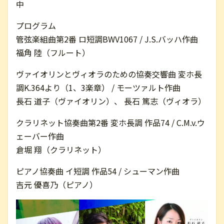
中
プログラム
管弦楽組曲第2番 ロ短調BWV1067 / J.S.バッハ作曲
福角 陸（フルート）
ヴァイオリンとヴィオラのための協奏交響曲 変ホ長
調K.364より（1、3楽章） / モーツァルト作曲
長石 道子（ヴァイオリン）、 長石 篤志（ヴィオラ）
クラリネット協奏曲第2番 変ホ長調 作品74 / C.M.v.ウ
ェーバー作曲
倉堀 翔（クラリネット）
ピアノ協奏曲 イ短調 作品54 / シューマン作曲
吉元 優喜乃（ピアノ）