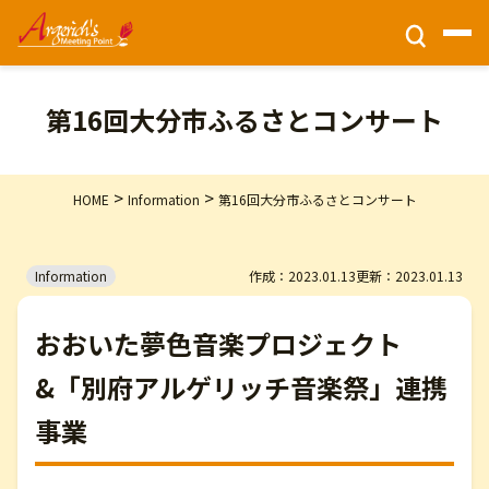
チケット情報
第16回大分市ふるさとコンサート
ホーム
>
>
HOME
Information
第16回大分市ふるさとコンサート
財団活動
Information
作成：2023.01.13
更新：2023.01.13
公演情報
おおいた夢色音楽プロジェクト
&「別府アルゲリッチ音楽祭」連携
会場アクセス
事業
このサイトについて