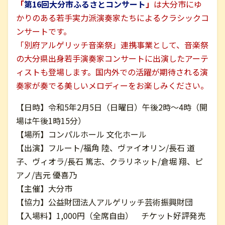
「
第16回大分市ふるさとコンサート
」
は大分市にゆ
かりのある若手実力派演奏家たちによるクラシックコ
お問い合わせ
ンサートです。
「別府アルゲリッチ音楽祭」連携事業として、音楽祭
English
の大分県出身若手演奏家コンサートに出演したアーテ
ィストも登場します。国内外での活躍が期待される演
奏家が奏でる美しいメロディーをお楽しみください。
【日時】令和5年2月5日（日曜日）午後2時～4時（開
場は午後1時15分）
【場所】コンパルホール 文化ホール
【出演】フルート/福角 陸、ヴァイオリン/長石 道
子、ヴィオラ/長石 篤志、クラリネット/倉堀 翔、ピ
アノ/吉元 優喜乃
【主催】大分市
【協力】公益財団法人アルゲリッチ芸術振興財団
【入場料】1,000円（全席自由） チケット好評発売