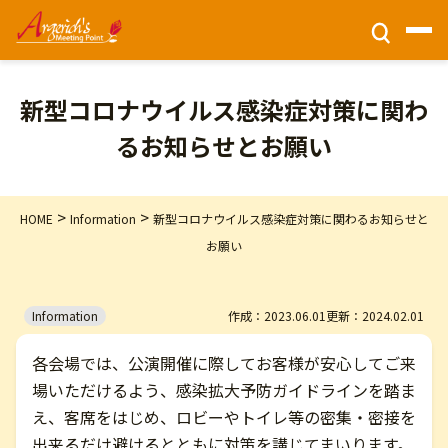
チケット情報
新型コロナウイルス感染症対策に関わ
るお知らせとお願い
ホーム
>
>
HOME
Information
新型コロナウイルス感染症対策に関わるお知らせと
財団活動
お願い
公演情報
Information
作成：2023.06.01
更新：2024.02.01
会場アクセス
各会場では、公演開催に際してお客様が安心してご来
場いただけるよう、感染拡大予防ガイドラインを踏ま
え、客席をはじめ、ロビーやトイレ等の密集・密接を
このサイトについて
出来るだけ避けるとともに対策を講じてまいります。