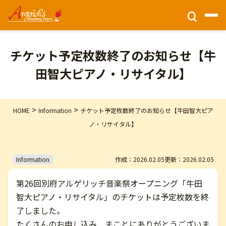
チケット情報
チケット予定枚数終了のお知らせ【牛
田智大ピアノ・リサイタル】
ホーム
>
>
HOME
Information
チケット予定枚数終了のお知らせ【牛田智大ピア
財団活動
ノ・リサイタル】
公演情報
Information
作成：2026.02.05
更新：2026.02.05
会場アクセス
第26回別府アルゲリッチ音楽祭オープニング「牛田
智大ピアノ・リサイタル」のチケットは予定枚数を終
了しました。
このサイトについて
たくさんのお申し込み、まことにありがとうございま